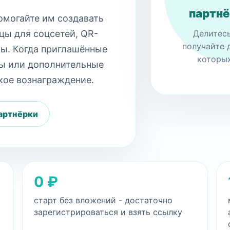
партнё
помогайте им создавать
цы для соцсетей, QR-
Делитес
получайте 
ты. Когда приглашённые
которых
ы или дополнительные
кое вознаграждение.
артнёрки
0 ₽
старт без вложений - достаточно
зарегистрироваться и взять ссылку