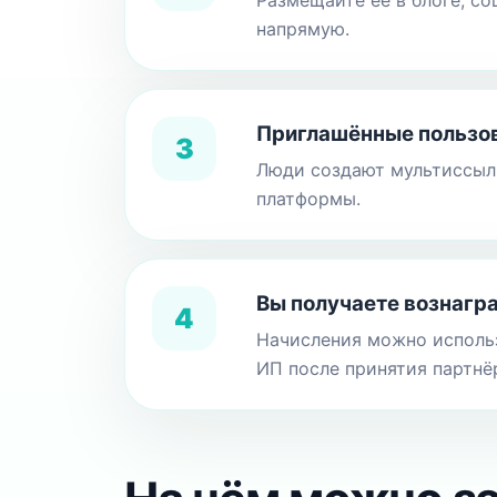
Размещайте её в блоге, со
напрямую.
Приглашённые пользов
3
Люди создают мультиссылк
платформы.
Вы получаете вознагр
4
Начисления можно использ
ИП после принятия партнё