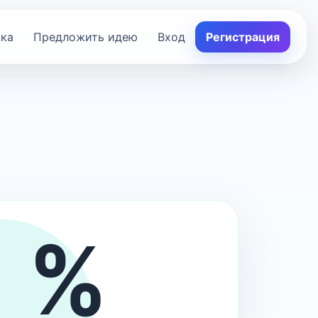
ка
Предложить идею
Вход
Регистрация
%