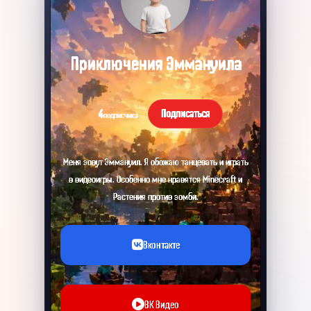
Приключения Эммануила
4
Подписаться
подписчика
Меня зовут Эммануил. Я обожаю танцевать и играть
в видеоигры. Особенно мне нравятся Minecraft и
Растения против зомби.
Вконтакте
ВК Видео