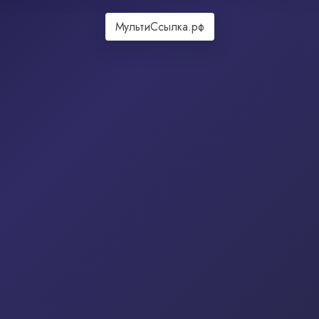
МультиСсылка.рф