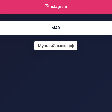
Instagram
MAX
МультиСсылка.рф