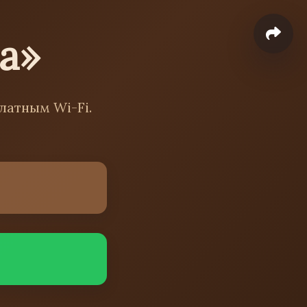
а»
латным Wi-Fi.