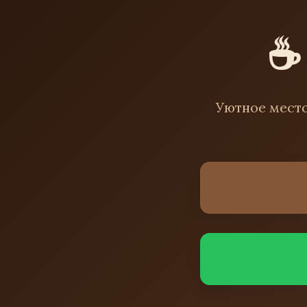
☕
Уютное место