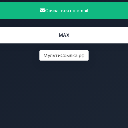
Связаться по email
MAX
МультиСсылка.рф