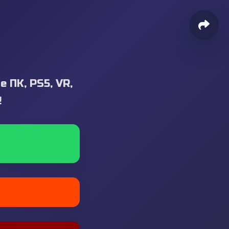
ПК, PS5, VR,
!