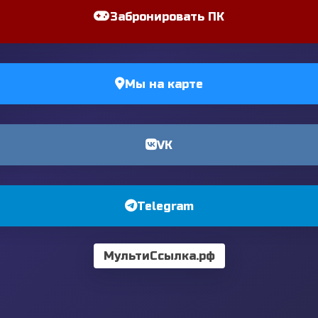
Забронировать ПК
Мы на карте
VK
Telegram
МультиСсылка.рф