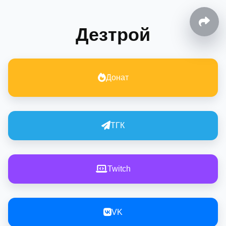
Дезтрой
Донат
ТГК
Twitch
VK