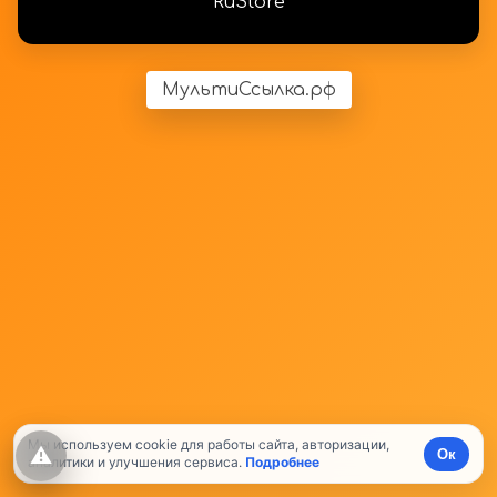
RuStore
МультиСсылка.рф
Мы используем cookie для работы сайта, авторизации,
⚠
Ок
аналитики и улучшения сервиса.
Подробнее