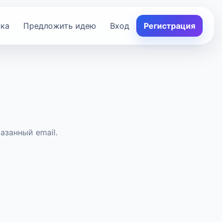
ка
Предложить идею
Вход
Регистрация
азанный email.