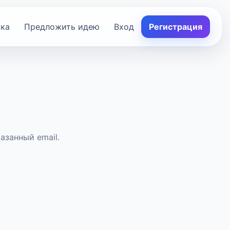
ка
Предложить идею
Вход
Регистрация
азанный email.