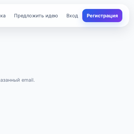
ка
Предложить идею
Вход
Регистрация
азанный email.