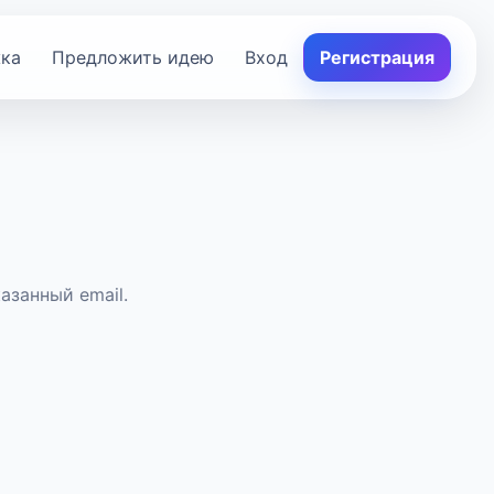
ка
Предложить идею
Вход
Регистрация
азанный email.