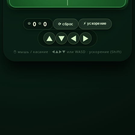
0
0
⚽
⚽
⚡ ускорение
⟳ сброс
▲
▼
◀
▶
🖱 мышь / касание · ◀▲▶▼ или WASD · ускорение (Shift)