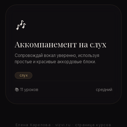
🎶
Аккомпанемент на слух
Сопровождай вокал уверенно, используя
простые и красивые аккордовые блоки.
слух
📚 11 уроков
средний
Елена Карепова · vizvi.ru · страница курсов