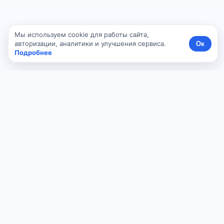
Мы используем cookie для работы сайта,
авторизации, аналитики и улучшения сервиса.
Ок
Подробнее
vizvi.ru
Платформа для создания сайтов с помощью 
помощью ИИ, фото и QR-кодов.
Основное
Главная
Тарифы
Вход
Регистрация